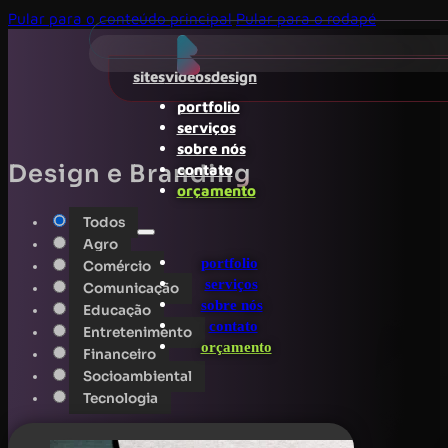
Pular para o conteúdo principal
Pular para o rodapé
sites
videos
design
portfolio
serviços
sobre nós
Design e Branding
contato
orçamento
Todos
Agro
portfolio
Comércio
serviços
Comunicação
sobre nós
Educação
contato
Entretenimento
orçamento
Financeiro
Socioambiental
Tecnologia