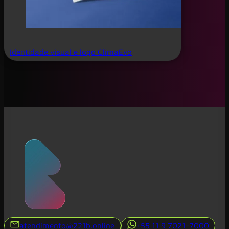
Identidade visual e logo ClimaEvo
atendimento@221b.online
+55 11 9 7021-7000