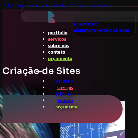
Pular para o conteúdo principal
Pular para o rodapé
criação de
sites
manutenção de sites
portfolio
serviços
sobre nós
contato
orçamento
Criação de Sites
portfolio
serviços
sobre nós
contato
orçamento