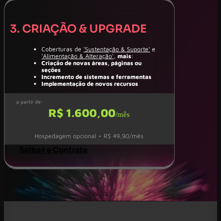
3. CRIAÇÃO & UPGRADE
Coberturas de
‘Sustentação & Suporte‘
e
‘Alimentação & Alteração‘
,
mais
:
Criação de novas áreas, páginas ou
seções
Incremento de sistemas e ferramentas
Implementação de novos recursos
a partir de:
R$ 1.600,00
/mês
Hospedagem opcional + R$ 49,90/mês
Saiba+ e Contrate