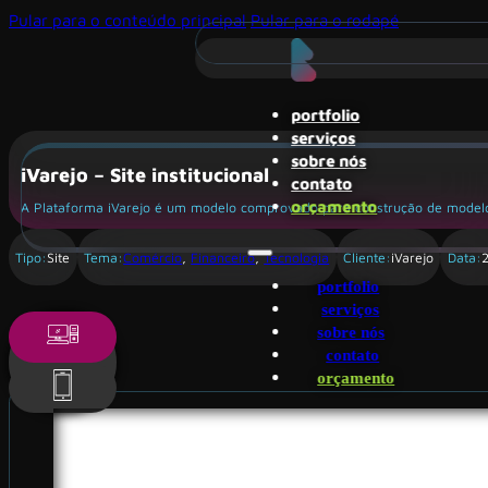
Pular para o conteúdo principal
Pular para o rodapé
portfolio
serviços
sobre nós
iVarejo – Site institucional
contato
orçamento
A Plataforma iVarejo é um modelo comprovado para construção de modelos 
Tipo:
Site
Tema:
Comércio
,
Financeiro
,
Tecnologia
Cliente:
iVarejo
Data:
portfolio
serviços
sobre nós
contato
orçamento