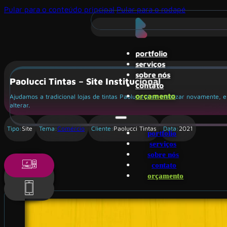
Pular para o conteúdo principal
Pular para o rodapé
portfolio
serviços
sobre nós
Paolucci Tintas – Site Institucional
contato
orçamento
Ajudamos a tradicional lojas de tintas Paolucci a se atualizar novamente, 
alterar.
Tipo:
Site
Tema:
Comércio
Cliente:
Paolucci Tintas
Data:
2021
portfolio
serviços
sobre nós
contato
orçamento