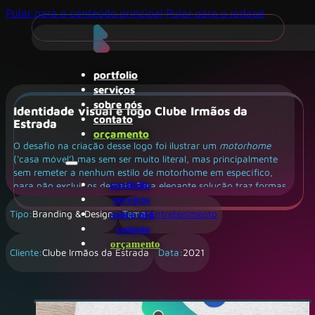
Pular para o conteúdo principal
Pular para o rodapé
portfolio
serviços
sobre nós
Identidade visual e logo Clube Irmãos da
contato
Estrada
orçamento
O desafio na criação desse logo foi ilustrar um
motorhome
(‘casa móvel’) mas sem ser muito literal, mas principalmente
sem remeter a nenhum estilo de motorhome em específico,
portfolio
para não excluir os demais. Essa elegante solução traz formas
abstratas que juntas lembram tanto um veículo quanto uma
serviços
casa.
Tipo:
Branding & Design
Tema:
Entretenimento
sobre nós
contato
orçamento
Cliente:
Clube Irmãos da Estrada
Data:
2021