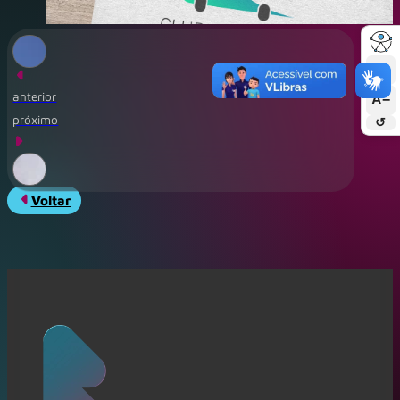
A+
anterior
A−
próximo
↺
Voltar