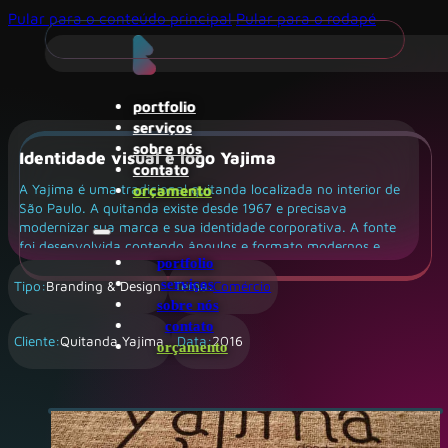
Pular para o conteúdo principal
Pular para o rodapé
portfolio
serviços
sobre nós
Identidade visual e logo Yajima
contato
orçamento
A Yajima é uma tradicional quitanda localizada no interior de
São Paulo. A quitanda existe desde 1967 e precisava
modernizar sua marca e sua identidade corporativa. A fonte
foi desenvolvida contendo ângulos e formato modernos e
portfolio
orgânicos. Cores vivas fazem alusão tanto à modernidade
serviços
quanto ao frescos dos produtos que a quitanda comercializa.
Tipo:
Branding & Design
Tema:
Comércio
O elemento imagético à esquerda faz referência aos antigos e
sobre nós
tradicionais toldos, vistos em abundância nas quitandas na
contato
Cliente:
Quitanda Yajima
Data:
2016
época do surgimento da quitanda Yajima.
orçamento