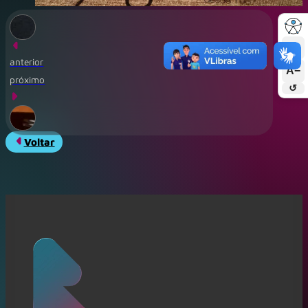
A+
anterior
A−
próximo
↺
Voltar