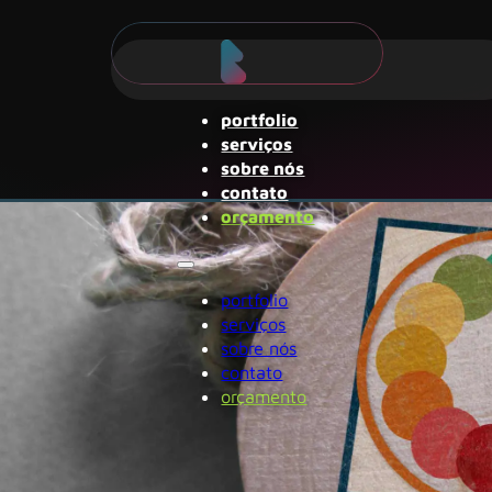
portfolio
serviços
sobre nós
contato
orçamento
portfolio
serviços
sobre nós
contato
orçamento