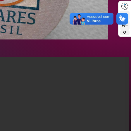
A+
A−
↺