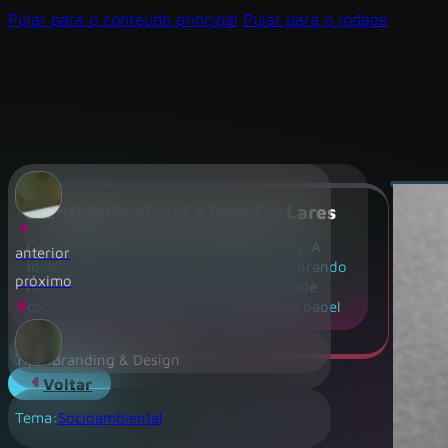
Pular para o conteúdo principal
Pular para o rodapé
Identidade visual e logo Co-Lares
Co-Lares é uma iniciativa de co-housing. A
anterior
ideia geral é a de diversos indivíduos morando
próximo
numa comunidade auto-sustentável, onde
cada um tem impacto no conjunto e um papel
colaborativo individual, e todos juntos formam
o conjunto funcional.
Tipo:
Branding & Design
O logo expressa essa ideia através dos círculos.
Voltar
Cada um de um cor representa a
Tema:
Socioambiental
individualidade do morador, mas o elemento
completo só é possível com a união de todos.