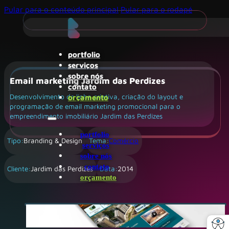
Pular para o conteúdo principal
Pular para o rodapé
portfolio
serviços
sobre nós
Email marketing Jardim das Perdizes
contato
orçamento
Desenvolvimento de linha criativa, criação do layout e
programação de email marketing promocional para o
empreendimento imobiliário Jardim das Perdizes
portfolio
Tipo:
Branding & Design
Tema:
Comércio
serviços
sobre nós
contato
Cliente:
Jardim das Perdizes
Data:
2014
orçamento