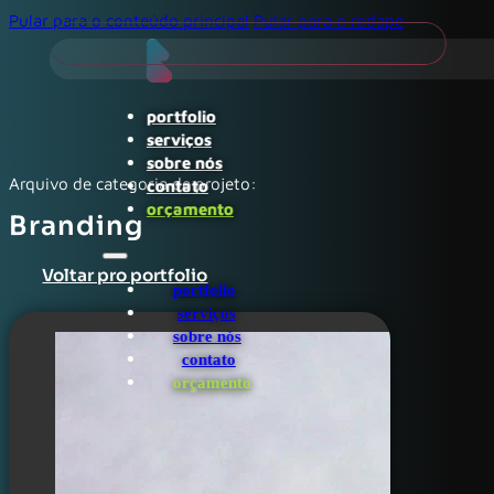
Pular para o conteúdo principal
Pular para o rodapé
portfolio
serviços
sobre nós
Arquivo de categoria de projeto:
contato
orçamento
Branding
Voltar pro portfolio
portfolio
serviços
sobre nós
contato
orçamento