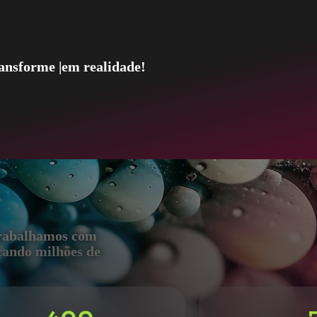
forme
seu proj
|
em realidade!
trabalhamos com
nçando milhões de