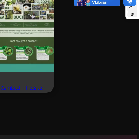
A−
↺
Cambuci – Hotsite