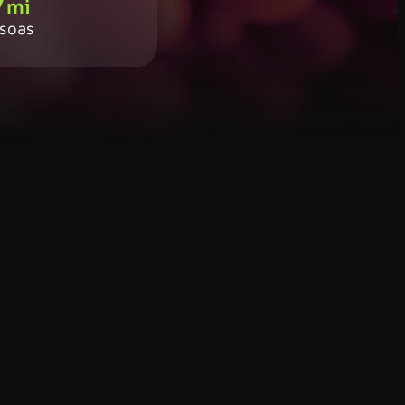
7
soas