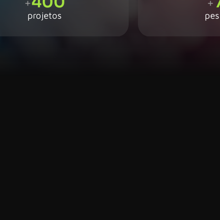
400
+
+
projetos
pes